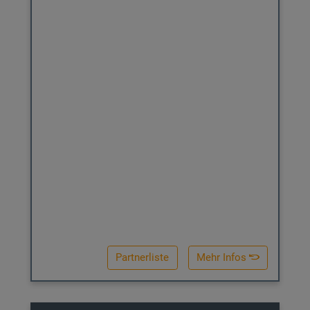
3 Jahre gültig ab Ende des Kaufjahres
Partnerliste
Mehr Infos