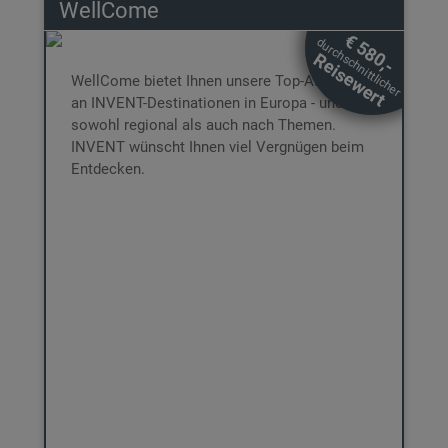
WellCome
WellCome
€ 580,-
durchschnittlicher
€ 239,-
Reisewert
DAS ERWARTET SIE:
WellCome bietet Ihnen unsere Top-Auswahl
2 Nächte für 2 Personen im DZ
an INVENT-Destinationen in Europa - und das
Inkl. Box,
Inkl. Frühstücksbuffet
Banderole und
sowohl regional als auch nach Themen.
Inkl. € 80,- Wertgutschein für
Hotel-Katalog
INVENT wünscht Ihnen viel Vergnügen beim
Hotelleistungen
Entdecken.
All-In-Betreuung bei der Buchung
3 Jahre gültig ab Ende des Kaufjahres