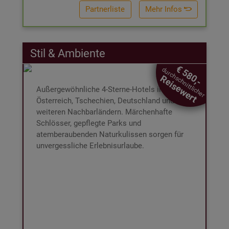
Partnerliste
Mehr Infos
Stil & Ambiente
Stil & Ambiente
€ 580,-
durchschnittlicher
€ 229,-
Reisewert
DAS ERWARTET SIE:
Außergewöhnliche 4-Sterne-Hotels in
2 Nächte für 2 Personen im DZ
Österreich, Tschechien, Deutschland und
Inkl. Box und
Inkl. Frühstücksbuffet
Booklet
weiteren Nachbarländern. Märchenhafte
Inkl. € 80,- Wertgutschein für
Schlösser, gepflegte Parks und
Hotelleistungen
atemberaubenden Naturkulissen sorgen für
All-In-Betreuung bei der Buchung
unvergessliche Erlebnisurlaube.
3 Jahre gültig ab Ende des Kaufjahres