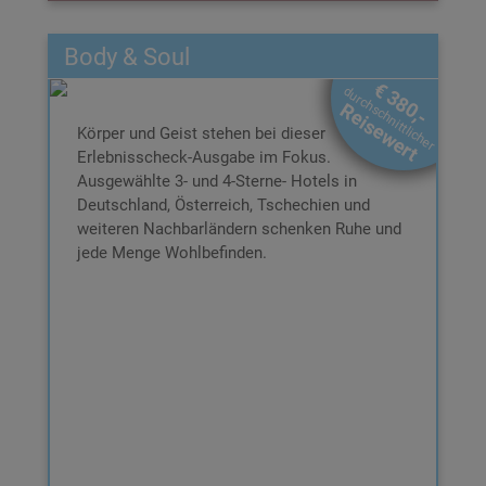
Body & Soul
Body & Soul
€ 380,-
durchschnittlicher
€ 169,-
Reisewert
DAS ERWARTET SIE:
Körper und Geist stehen bei dieser
2 Nächte für 2 Personen im DZ
Erlebnisscheck-Ausgabe im Fokus.
Inkl. Box und
Inkl. Frühstücksbuffet
Booklet
Ausgewählte 3- und 4-Sterne- Hotels in
Inkl. € 60,- Wertgutschein für
Deutschland, Österreich, Tschechien und
Hotelleistungen
weiteren Nachbarländern schenken Ruhe und
All-In-Betreuung bei der Buchung
jede Menge Wohlbefinden.
3 Jahre gültig ab Ende des Kaufjahres