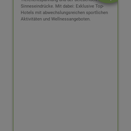
Inkl. Frühstücksbuffet
Booklet
Sinneseindrücke. Mit dabei: Exklusive Top-
Inkl. € 80,- Wertgutschein für
Hotels mit abwechslungsreichen sportlichen
Hotelleistungen
Aktivitäten und Wellnessangeboten.
All-In-Betreuung bei der Buchung
3 Jahre gültig ab Ende des Kaufjahres