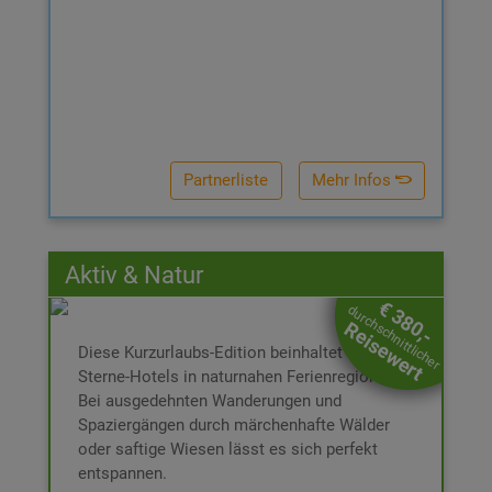
Partnerliste
Mehr Infos
Aktiv & Natur
Aktiv & Natur
€ 380,-
durchschnittlicher
€ 169,-
Reisewert
DAS ERWARTET SIE:
Diese Kurzurlaubs-Edition beinhaltet 3- und 4-
2 Nächte für 2 Personen im DZ
Sterne-Hotels in naturnahen Ferienregionen.
Inkl. Box und
Inkl. Frühstücksbuffet
Booklet
Bei ausgedehnten Wanderungen und
Inkl. € 60,- Wertgutschein für
Spaziergängen durch märchenhafte Wälder
Hotelleistungen
oder saftige Wiesen lässt es sich perfekt
All-In-Betreuung bei der Buchung
entspannen.
3 Jahre gültig ab Ende des Kaufjahres