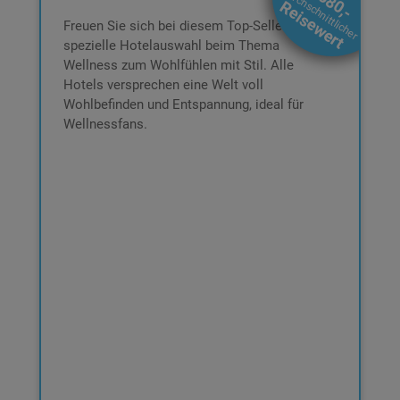
€ 580,-
durchschnittlicher
€ 239,-
Reisewert
DAS ERWARTET SIE:
Freuen Sie sich bei diesem Top-Seller auf die
2 Nächte für 2 Personen im DZ
spezielle Hotelauswahl beim Thema
Inkl. Box,
Inkl. Frühstücksbuffet
Banderole und
Wellness zum Wohlfühlen mit Stil. Alle
Inkl. € 80,- Wertgutschein für
Hotel-Katalog
Hotels versprechen eine Welt voll
Hotelleistungen
Wohlbefinden und Entspannung, ideal für
All-In-Betreuung bei der Buchung
Wellnessfans.
3 Jahre gültig ab Ende des Kaufjahres