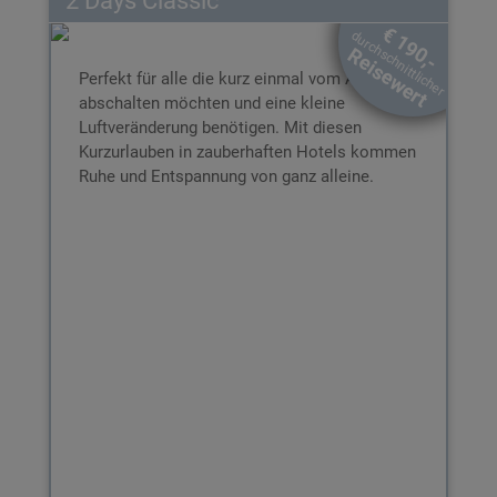
€ 190,-
durchschnittlicher
€ 99,-
Reisewert
DAS ERWARTET SIE:
Perfekt für alle die kurz einmal vom Alltag
1 Nacht für 2 Personen im DZ
abschalten möchten und eine kleine
Inkl. Box und
Inkl. Frühstücksbuffet
Booklet
Luftveränderung benötigen. Mit diesen
Inkl. € 30,- Wertgutschein für
Kurzurlauben in zauberhaften Hotels kommen
Hotelleistungen
Ruhe und Entspannung von ganz alleine.
All-In-Betreuung bei der Buchung
3 Jahre gültig ab Ende des Kaufjahres