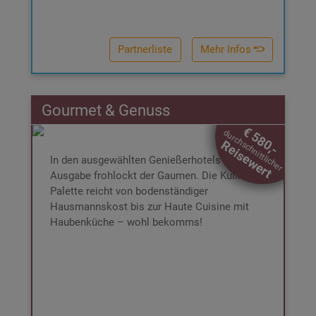
Partnerliste
Mehr Infos
Gourmet & Genuss
Gourmet & Genuss
€ 580,-
durchschnittlicher
€ 229,-
Reisewert
DAS ERWARTET SIE:
In den ausgewählten Genießerhotels dieser
2 Nächte für 2 Personen im DZ
Ausgabe frohlockt der Gaumen. Die Kulinarik-
Inkl. Box und
Inkl. Frühstücksbuffet
Booklet
Palette reicht von bodenständiger
Inkl. € 80,- Wertgutschein für
Hausmannskost bis zur Haute Cuisine mit
Hotelleistungen
Haubenküche – wohl bekomms!
All-In-Betreuung bei der Buchung
3 Jahre gültig ab Ende des Kaufjahres